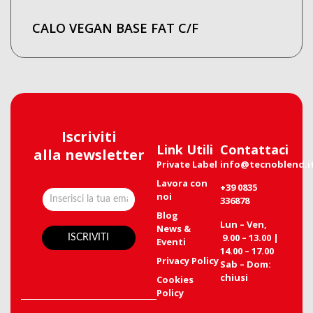
CALO VEGAN BASE FAT C/F
Iscriviti
Link Utili
Contattaci
alla newsletter
Private Label
info@tecnoblend.i
Lavora con
+39 0835
noi
336878
Blog
Lun – Ven,
News &
9.00 – 13.00 |
Eventi
14.00 – 17.00
Privacy Policy
Sab – Dom:
chiusi
Cookies
Policy