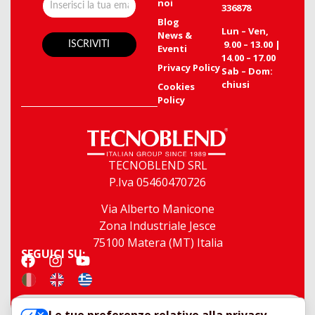
noi
336878
Blog
Lun – Ven,
News &
9.00 – 13.00 |
Eventi
14.00 – 17.00
Privacy Policy
Sab – Dom:
chiusi
Cookies
Policy
TECNOBLEND SRL
P.Iva 05460470726
Via Alberto Manicone
Zona Industriale Jesce
75100 Matera (MT) Italia
SEGUICI SU:
Copyright © 2026 Tecnoblend S.r.l. 05460470726 - Tutti i