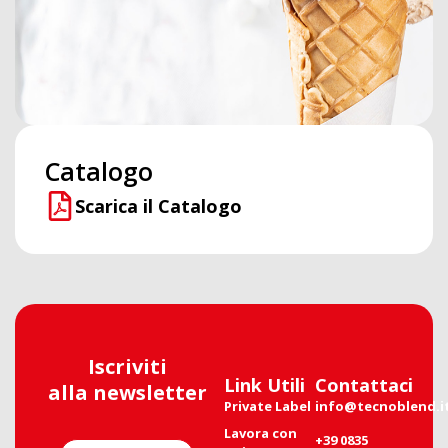
Catalogo
Scarica il Catalogo
Iscriviti
Link Utili
Contattaci
alla newsletter
Private Label
info@tecnoblend.i
Lavora con
+39 0835