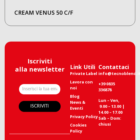
CREAM VENUS 50 C/F
Iscriviti
Link Utili
Contattaci
alla newsletter
Private Label
info@tecnoblend.i
Lavora con
+39 0835
noi
336878
Blog
Lun – Ven,
News &
9.00 – 13.00 |
Eventi
14.00 – 17.00
Privacy Policy
Sab – Dom:
chiusi
Cookies
Policy