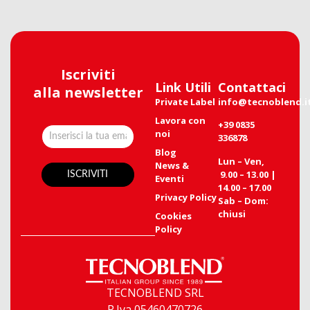
Iscriviti
Link Utili
Contattaci
alla newsletter
Private Label
info@tecnoblend.i
Lavora con
+39 0835
noi
336878
Blog
Lun – Ven,
News &
9.00 – 13.00 |
Eventi
14.00 – 17.00
Privacy Policy
Sab – Dom:
chiusi
Cookies
Policy
TECNOBLEND SRL
P.Iva 05460470726